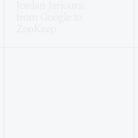
Jordan Jarjoura:
from Google to
ZooKeep