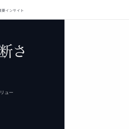
decision.
概要
インサイト
断さ
リュー