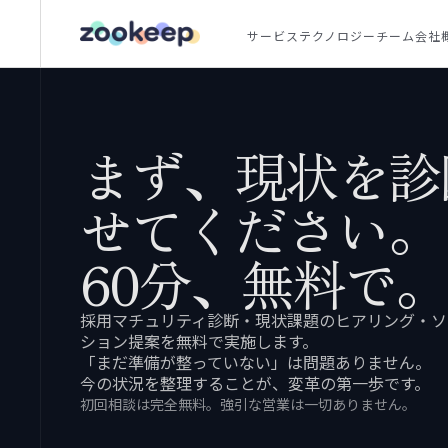
サービス
テクノロジー
チーム
会社
まず、現状を診
せてください。
60分、無料で。
採用マチュリティ診断・現状課題のヒアリング・ソ
ション提案を無料で実施します。
「まだ準備が整っていない」は問題ありません。
今の状況を整理することが、変革の第一歩です。
初回相談は完全無料。強引な営業は一切ありません。